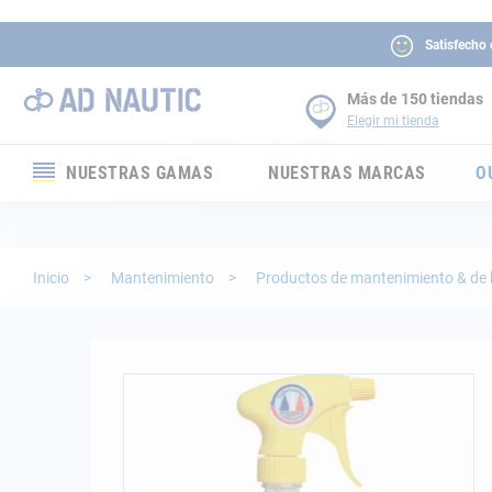
Satisfecho
Más de 150 tiendas
Elegir mi tienda
NUESTRAS GAMAS
NUESTRAS MARCAS
O
Electrónica
Electricidad
Inicio
Mantenimiento
Productos de mantenimiento & de 
Confort
Seguridad
Saltar
al
final
Cabuyería
de
la