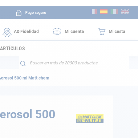
Ir
Pago seguro
al
contenido
AD Fidelidad
Mi cuenta
Mi cesta
 ARTÍCULOS
Buscar
 Aerosol 500 ml Matt chem
Aerosol 500