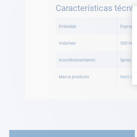
Características técni
Más
Información
Embalaje
Espray 5
Volumen
500 mL
Acondicionamiento
Spray 50
Marca producto
Matt ch