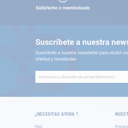
Satisfecho o reembolsado
Suscríbete a nuestra news
Suscríbete a nuestra newsletter para recibir no
ofertas y novedades
Inscríbete
a
nuestro
boletín
de
noticias:
¿NECESITAS AYUDA ?
NUEST
FAQ
Precios