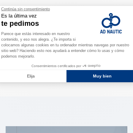
cas
00 ml
0 ml
em