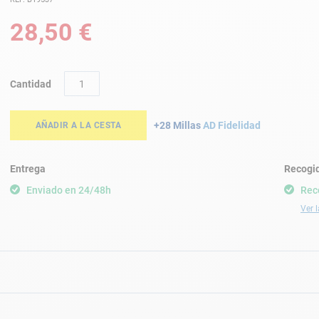
28,50 €
Cantidad
+28 Millas
AD Fidelidad
AÑADIR A LA CESTA
Entrega
Recogid
Enviado en 24/48h
Rec
Ver l