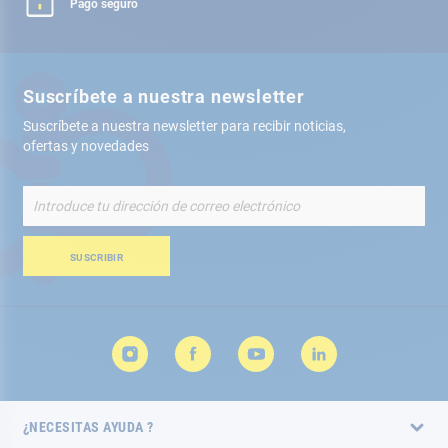
Pago seguro
Suscríbete a nuestra newsletter
Suscríbete a nuestra newsletter para recibir noticias,
ofertas y novedades
Inscríbete
a
nuestro
boletín
SUSCRIBIR
de
noticias:
¿NECESITAS AYUDA ?