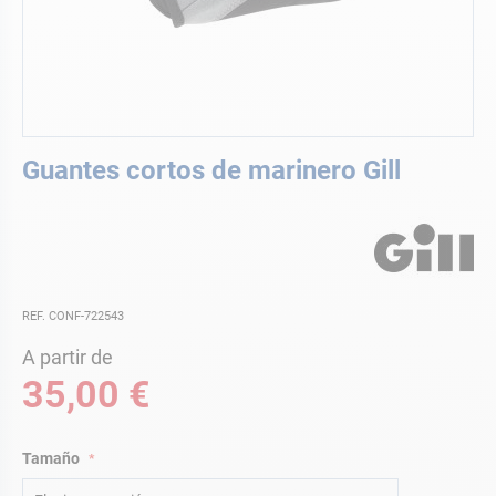
Saltar
Guantes cortos de marinero Gill
al
comienzo
de
la
galería
de
imágenes
REF. CONF-722543
A partir de
35,00 €
Tamaño