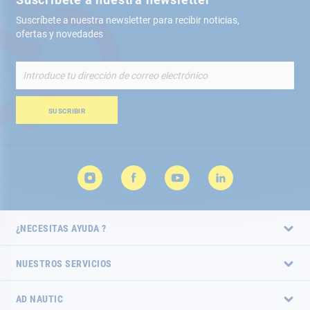
Suscríbete a nuestra newsletter para recibir noticias,
ofertas y novedades
Inscríbete
a
nuestro
boletín
SUSCRIBIR
de
noticias:
¿NECESITAS AYUDA ?
NUESTROS SERVICIOS
AD NAUTIC