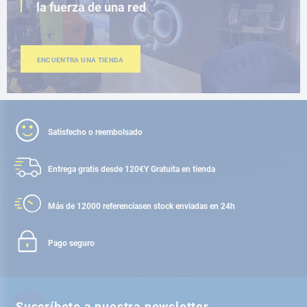
la fuerza de una red
ENCUENTRA UNA TIENDA
Satisfecho o reembolsado
Entrega gratis desde 120€
Y Gratuita en tienda
Más de 12000 referencias
en stock enviadas en 24h
Pago seguro
Suscríbete a nuestra newsletter