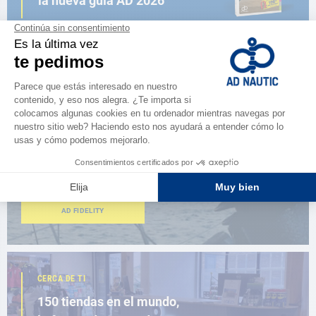
la nueva guía AD 2026
NAVEGAR POR EL CATÁLOGO
ESPACIO FIDELIDAD
¿Eres apasionado?
Benefíciate de ventajas exclusivas
AD FIDELITY
CERCA DE TI
150 tiendas en el mundo,