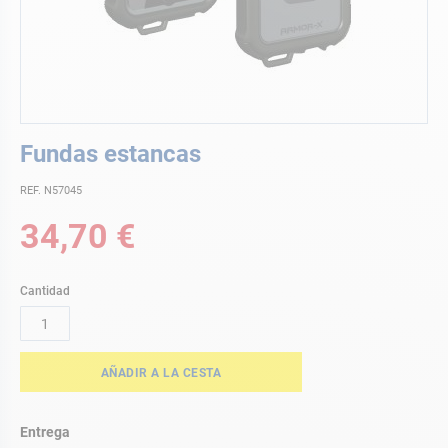
Saltar
Fundas estancas
al
comienzo
REF. N57045
de
la
34,70 €
galería
de
imágenes
Cantidad
AÑADIR A LA CESTA
Entrega