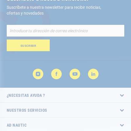
Suscríbete a nuestra newsletter para recibir noticias,
ofertas y novedades
Inscríbete
a
nuestro
boletín
SUSCRIBIR
de
noticias:
¿NECESITAS AYUDA ?
NUESTROS SERVICIOS
AD NAUTIC