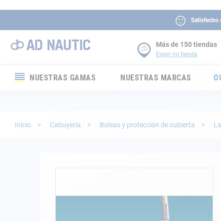
Satisfecho
Más de 150 tiendas
Elegir mi tienda
NUESTRAS GAMAS
NUESTRAS MARCAS
O
Electrónica
Electricidad
Inicio
Cabuyería
Bolsas y protección de cubierta
La
Confort
Seguridad
Saltar
al
final
Cabuyería
de
la