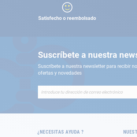
Satisfecho o reembolsado
Suscríbete a nuestra news
Suscríbete a nuestra newsletter para recibir no
ofertas y novedades
Inscríbete
a
nuestro
boletín
de
noticias:
¿NECESITAS AYUDA ?
NUEST