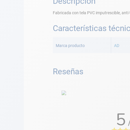
Descripción
Fabricada con tela PVC imputrescible, anti U
Características técni
Más
Información
Marca producto
AD
Reseñas
5