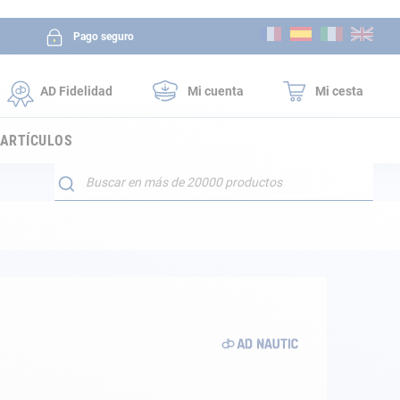
Ir
Pago seguro
al
contenido
AD Fidelidad
Mi cuenta
Mi cesta
 ARTÍCULOS
Buscar