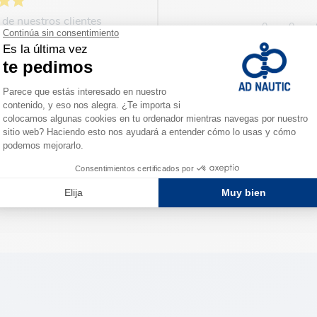
 de nuestros clientes
0
0
1
2
3
Ordenar opiniones :
024
tras la compra hecha el 10/09/2024