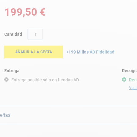
199,50 €
Cantidad
+199 Millas
AD Fidelidad
AÑADIR A LA CESTA
Entrega
Recogid
Entrega posible sólo en tiendas AD
Rec
Ver l
eñas