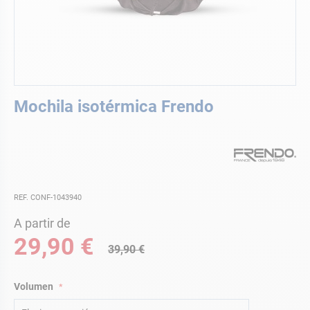
Saltar
Mochila isotérmica Frendo
al
comienzo
de
la
galería
de
imágenes
REF. CONF-1043940
A partir de
29,90 €
39,90 €
Volumen