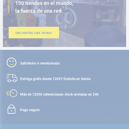
150 tiendas en el mundo,
la fuerza de una red
ENCUENTRA UNA TIENDA
Satisfecho o reembolsado
Entrega gratis desde 120€
Y Gratuita en tienda
Más de 12000 referencias
en stock enviadas en 24h
Pago seguro