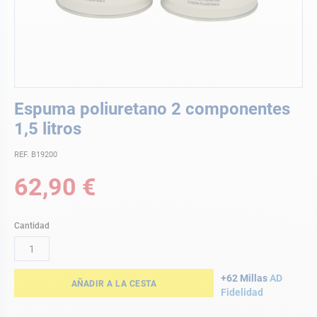
Saltar
Espuma poliuretano 2 componentes
al
comienzo
1,5 litros
de
la
REF. B19200
galería
62,90 €
de
imágenes
Cantidad
+62 Millas
AD
AÑADIR A LA CESTA
Fidelidad