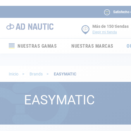
Satisfecho
Más de 150 tiendas
Elegir mi tienda
NUESTRAS GAMAS
NUESTRAS MARCAS
O
Electrónica
Electricidad
Inicio
Brands
EASYMATIC
Confort
EASYMATIC
Seguridad
Cabuyería