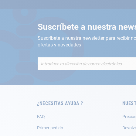
Suscríbete a nuestra news
Suscríbete a nuestra newsletter para recibir no
ofertas y novedades
Inscríbete
a
nuestro
boletín
de
noticias:
¿NECESITAS AYUDA ?
NUEST
FAQ
Precios
Primer pedido
Devolv