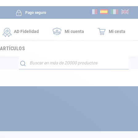
Ir
Pago seguro
al
contenido
AD Fidelidad
Mi cuenta
Mi cesta
 ARTÍCULOS
Buscar