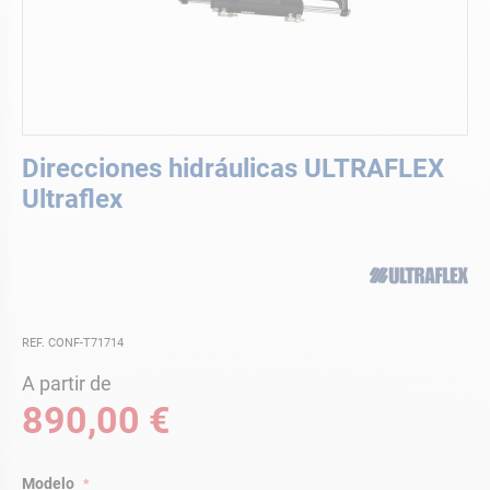
Saltar
Direcciones hidráulicas ULTRAFLEX
al
comienzo
Ultraflex
de
la
galería
de
imágenes
REF. CONF-T71714
A partir de
890,00 €
Modelo