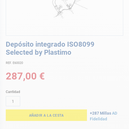
Saltar
Depósito integrado ISO8099
al
comienzo
Selected by Plastimo
de
la
REF. E60020
galería
287,00 €
de
imágenes
Cantidad
+287 Millas
AD
AÑADIR A LA CESTA
Fidelidad