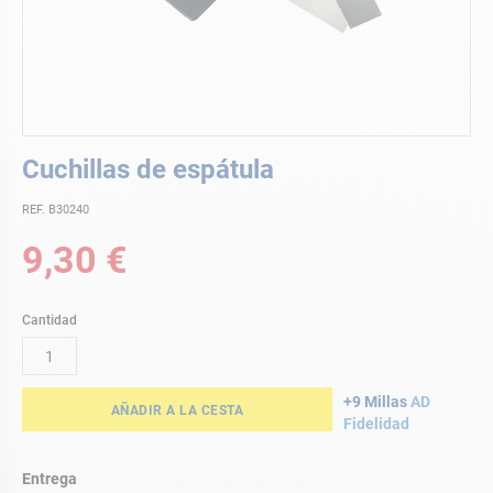
Saltar
Cuchillas de espátula
al
comienzo
REF. B30240
de
la
9,30 €
galería
de
imágenes
Cantidad
+9 Millas
AD
AÑADIR A LA CESTA
Fidelidad
Entrega