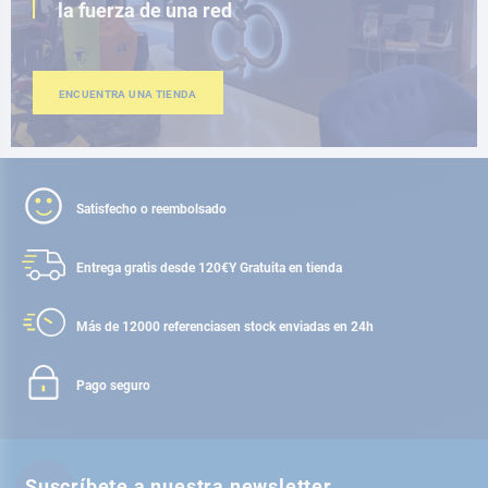
la fuerza de una red
ENCUENTRA UNA TIENDA
Satisfecho o reembolsado
Entrega gratis desde 120€
Y Gratuita en tienda
Más de 12000 referencias
en stock enviadas en 24h
Pago seguro
Suscríbete a nuestra newsletter