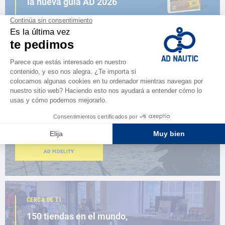
la nueva guía AD 2026
NAVEGAR POR EL CATÁLOGO
ESPACIO FIDELIDAD
¿Eres apasionado?
Benefíciate de ventajas exclusivas
AD FIDELITY
CERCA DE TI
150 tiendas en el mundo,