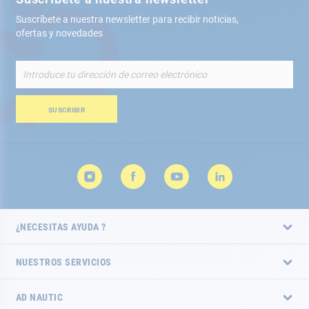
Suscríbete a nuestra newsletter para recibir noticias,
ofertas y novedades
Inscríbete
a
nuestro
boletín
SUSCRIBIR
de
noticias:
¿NECESITAS AYUDA ?
NUESTROS SERVICIOS
AD NAUTIC