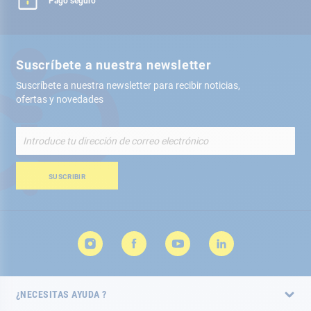
Pago seguro
Suscríbete a nuestra newsletter
Suscríbete a nuestra newsletter para recibir noticias,
ofertas y novedades
Inscríbete
a
nuestro
boletín
SUSCRIBIR
de
noticias:
¿NECESITAS AYUDA ?