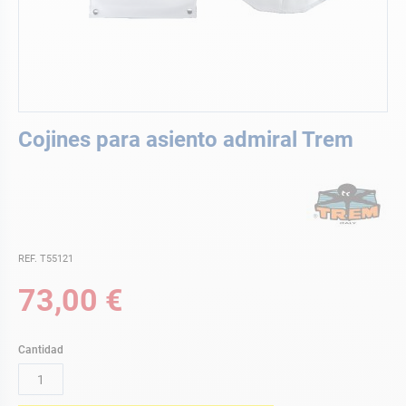
Saltar
Cojines para asiento admiral Trem
al
comienzo
de
la
galería
de
imágenes
REF. T55121
73,00 €
Cantidad