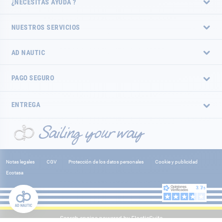
¿NECESITAS AYUDA ?
NUESTROS SERVICIOS
AD NAUTIC
PAGO SEGURO
ENTREGA
Notas legales
CGV
Protección de los datos personales
Cookie y publicidad
Ecotasa
Search engine powered by
ElasticSuite