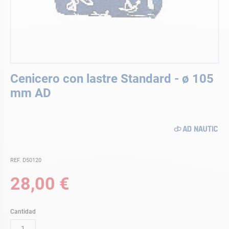
Saltar
Cenicero con lastre Standard - ø 105
al
comienzo
mm AD
de
la
galería
de
imágenes
REF. D50120
28,00 €
Cantidad