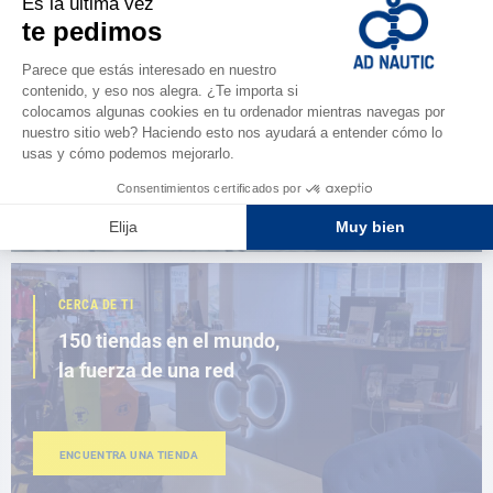
ESPACIO FIDELIDAD
¿Eres apasionado?
Benefíciate de ventajas exclusivas
AD FIDELITY
CERCA DE TI
150 tiendas en el mundo,
la fuerza de una red
ENCUENTRA UNA TIENDA