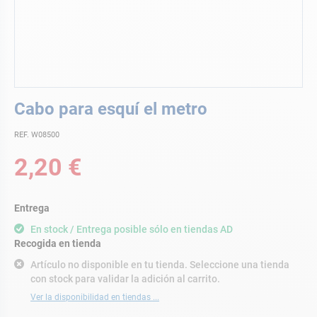
Saltar
Cabo para esquí el metro
al
comienzo
REF. W08500
de
la
2,20 €
galería
de
imágenes
Entrega
En stock / Entrega posible sólo en tiendas AD
Recogida en tienda
Artículo no disponible en tu tienda. Seleccione una tienda
con stock para validar la adición al carrito.
Ver la disponibilidad en tiendas ...