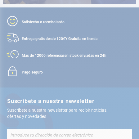
Satisfecho o reembolsado
Entrega gratis desde 120€
Y Gratuita en tienda
Más de 12000 referencias
en stock enviadas en 24h
Pago seguro
Suscríbete a nuestra newsletter
Suscríbete a nuestra newsletter para recibir noticias,
ofertas y novedades
Inscríbete
a