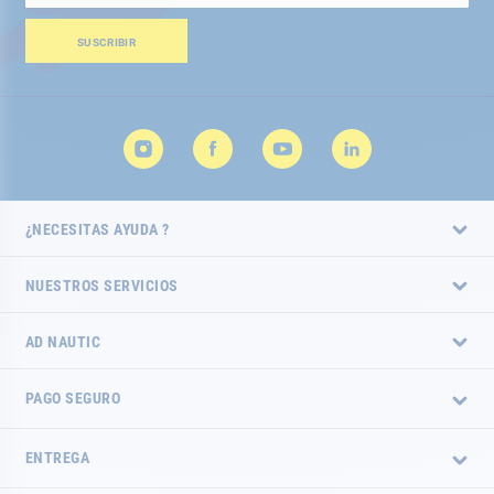
nuestro
boletín
SUSCRIBIR
de
noticias:
¿NECESITAS AYUDA ?
NUESTROS SERVICIOS
AD NAUTIC
PAGO SEGURO
ENTREGA