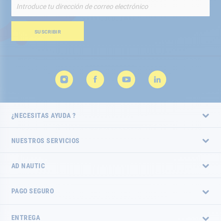
Inscríbete
a
nuestro
boletín
SUSCRIBIR
de
noticias:
¿NECESITAS AYUDA ?
NUESTROS SERVICIOS
AD NAUTIC
PAGO SEGURO
ENTREGA