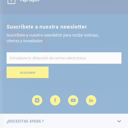
Pago seguro
Suscríbete a nuestra newsletter
Suscríbete a nuestra newsletter para recibir noticias,
ofertas y novedades
Inscríbete
a
nuestro
boletín
SUSCRIBIR
de
noticias:
¿NECESITAS AYUDA ?