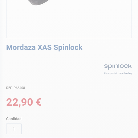
Saltar
Mordaza XAS Spinlock
al
comienzo
de
la
galería
de
imágenes
REF. P66408
22,90 €
Cantidad