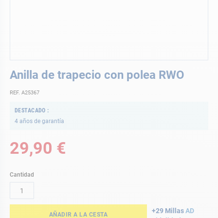
Saltar
Anilla de trapecio con polea RWO
al
comienzo
REF. A25367
de
la
DESTACADO
galería
4 años de garantía
de
imágenes
29,90 €
Cantidad
+29 Millas
AD
AÑADIR A LA CESTA