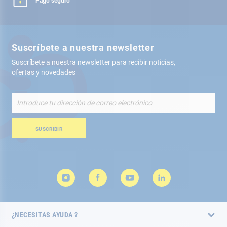
Pago seguro
Suscríbete a nuestra newsletter
Suscríbete a nuestra newsletter para recibir noticias,
ofertas y novedades
Inscríbete
a
nuestro
boletín
SUSCRIBIR
de
noticias:
¿NECESITAS AYUDA ?