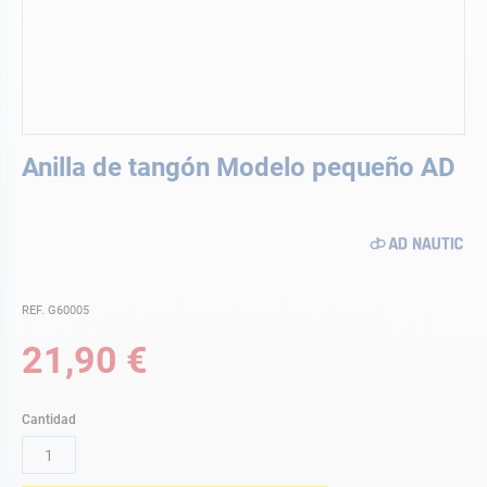
Saltar
Anilla de tangón Modelo pequeño AD
al
comienzo
de
la
galería
de
imágenes
REF. G60005
21,90 €
Cantidad