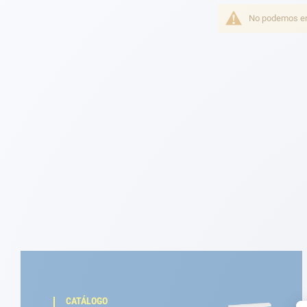
Fondeo
No podemos enc
Navegación
Ropa
Tienda y ocio
Apéndices
Motor
Accesorios
Mantenimiento
Tarjeta regalo -
Guía AD
CATÁLOGO