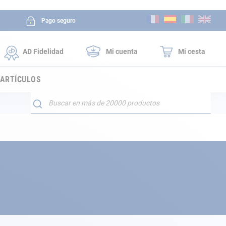
Ir
Pago seguro
al
contenido
AD Fidelidad
Mi cuenta
Mi cesta
 ARTÍCULOS
Buscar