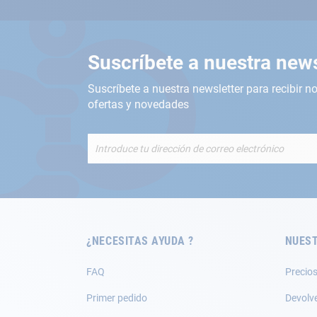
Suscríbete a nuestra news
Suscríbete a nuestra newsletter para recibir no
ofertas y novedades
Inscríbete
a
nuestro
boletín
de
noticias:
¿NECESITAS AYUDA ?
NUEST
FAQ
Precios
Primer pedido
Devolv