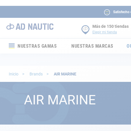
Satisfecho
Más de 150 tiendas
Elegir mi tienda
NUESTRAS GAMAS
NUESTRAS MARCAS
O
Electrónica
Electricidad
Inicio
Brands
AIR MARINE
Confort
AIR MARINE
Seguridad
Cabuyería