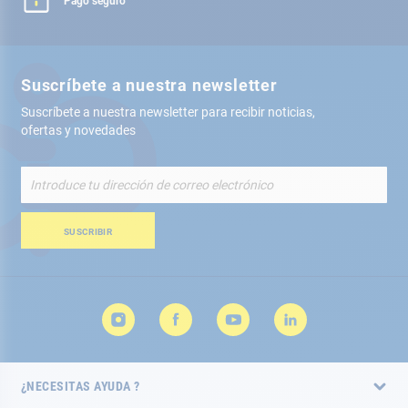
Pago seguro
Suscríbete a nuestra newsletter
Suscríbete a nuestra newsletter para recibir noticias,
ofertas y novedades
Inscríbete
a
nuestro
boletín
SUSCRIBIR
de
noticias:
¿NECESITAS AYUDA ?