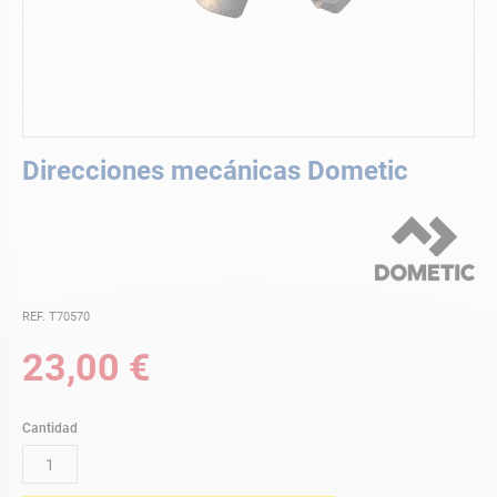
Saltar
Direcciones mecánicas Dometic
al
comienzo
de
la
galería
de
imágenes
REF. T70570
23,00 €
Cantidad