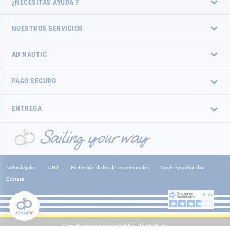
¿NECESITAS AYUDA ?
NUESTROS SERVICIOS
AD NAUTIC
PAGO SEGURO
ENTREGA
Notas legales
CGV
Protección de los datos personales
Cookie y publicidad
Ecotasa
Search engine powered by
ElasticSuite