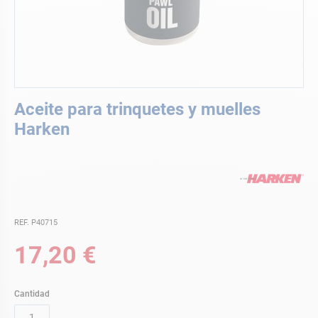
Saltar
Aceite para trinquetes y muelles
al
comienzo
Harken
de
la
galería
de
imágenes
REF. P40715
17,20 €
Cantidad