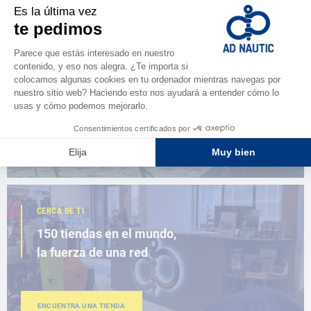
ESPACIO FIDELIDAD
¿Eres apasionado?
Benefíciate de ventajas exclusivas
AD FIDELITY
CERCA DE TI
150 tiendas en el mundo,
la fuerza de una red
ENCUENTRA UNA TIENDA