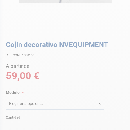
Saltar
Cojín decorativo NVEQUIPMENT
al
comienzo
REF. CONF-1088156
de
la
A partir de
galería
59,00 €
de
imágenes
Modelo
Elegir una opción...
Cantidad