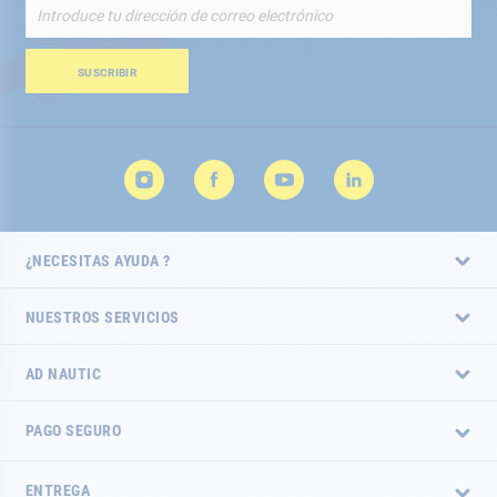
Inscríbete
a
nuestro
boletín
SUSCRIBIR
de
noticias:
¿NECESITAS AYUDA ?
NUESTROS SERVICIOS
AD NAUTIC
PAGO SEGURO
ENTREGA