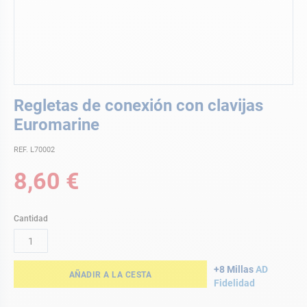
Saltar
Regletas de conexión con clavijas
al
comienzo
Euromarine
de
la
REF. L70002
galería
8,60 €
de
imágenes
Cantidad
+8 Millas
AD
AÑADIR A LA CESTA
Fidelidad