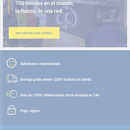
150 tiendas en el mundo,
la fuerza de una red
ENCUENTRA UNA TIENDA
Satisfecho o reembolsado
Entrega gratis desde 120€
Y Gratuita en tienda
Más de 12000 referencias
en stock enviadas en 24h
Pago seguro