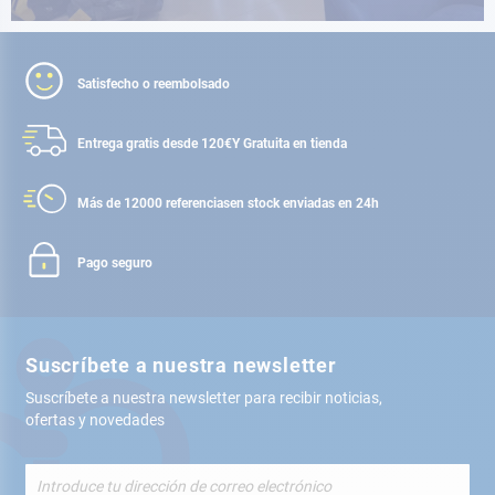
Satisfecho o reembolsado
Entrega gratis desde 120€
Y Gratuita en tienda
Más de 12000 referencias
en stock enviadas en 24h
Pago seguro
Suscríbete a nuestra newsletter
Suscríbete a nuestra newsletter para recibir noticias,
ofertas y novedades
Inscríbete