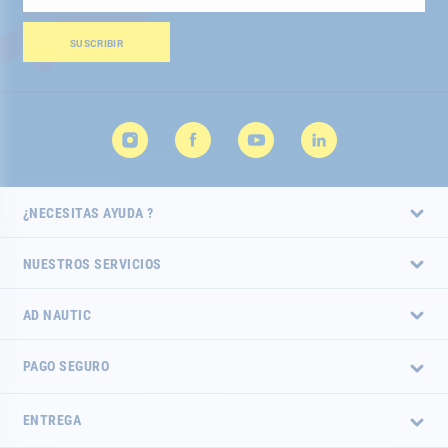
a
nuestro
boletín
SUSCRIBIR
de
noticias:
¿NECESITAS AYUDA ?
NUESTROS SERVICIOS
AD NAUTIC
PAGO SEGURO
ENTREGA