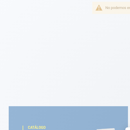
Fondeo
No podemos enc
Navegación
Ropa
Tienda y ocio
Apéndices
Motor
Accesorios
Mantenimiento
Tarjeta regalo -
Guía AD
CATÁLOGO