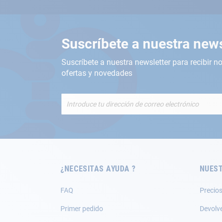
Suscríbete a nuestra news
Suscríbete a nuestra newsletter para recibir no
ofertas y novedades
Inscríbete
a
nuestro
boletín
de
noticias:
¿NECESITAS AYUDA ?
NUEST
FAQ
Precios
Primer pedido
Devolv