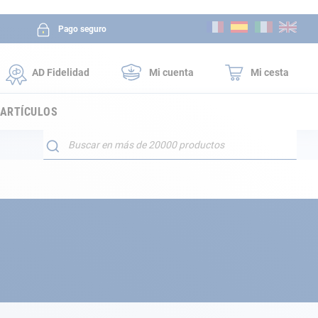
Ir
Pago seguro
al
contenido
AD Fidelidad
Mi cuenta
Mi cesta
 ARTÍCULOS
Buscar