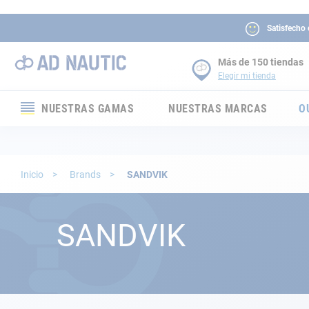
Satisfecho
Más de 150 tiendas
Elegir mi tienda
NUESTRAS GAMAS
NUESTRAS MARCAS
O
Electrónica
Electricidad
Inicio
Brands
SANDVIK
Confort
SANDVIK
Seguridad
Cabuyería